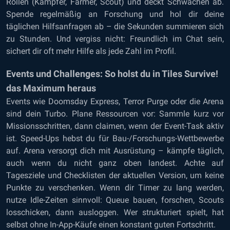
Rollen (Kämpfer, Farmer, Scout) und deckt Schwächen ab.
Spende regelmäßig an Forschung und hol dir deine
täglichen Hilfsanfragen ab – die Sekunden summieren sich
zu Stunden. Und vergiss nicht: Freundlich im Chat sein,
sichert dir oft mehr Hilfe als jede Zahl im Profil.
Events und Challenges: So holst du in Tiles Survive!
das Maximum heraus
Events wie Doomsday Express, Terror Purge oder die Arena
sind dein Turbo. Plane Ressourcen vor: Sammle kurz vor
Missionsschritten, dann claimen, wenn der Event-Task aktiv
ist. Speed-Ups hebst du für Bau-/Forschungs-Wettbewerbe
auf. Arena versorgt dich mit Ausrüstung – kämpfe täglich,
auch wenn du nicht ganz oben landest. Achte auf
Tagesziele und Checklisten der aktuellen Version, um keine
Punkte zu verschenken. Wenn dir Timer zu lang werden,
nutze Idle-Zeiten sinnvoll: Queue bauen, forschen, Scouts
losschicken, dann ausloggen. Wer strukturiert spielt, hat
selbst ohne In-App-Käufe einen konstant guten Fortschritt.