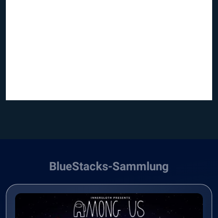
BlueStacks-Sammlung