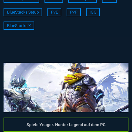
BlueStacks Setup
PvE
PvP
IGG
BlueStacks X
Spiele Yeager: Hunter Legend auf dem PC