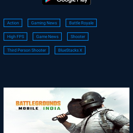
Action
Gaming News
Battle Royale
High FPS
Game News
Shooter
Third Person Shooter
BlueStacks X