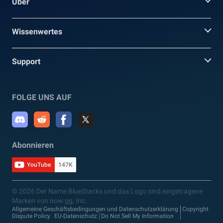
Über
Wissenwertes
Support
FOLGE UNS AUF
Abonnieren
YouTube
147K
© 2026 Der Name BlueStacks und das Logo sind eingetragene
Marken von now.gg, Inc.
Allgemeine Geschäftsbedingungen und Datenschutzerklärung
Copyright
Dispute Policy
EU-Datenschutz
Do Not Sell My Information