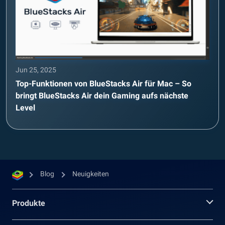
Jun 25, 2025
Top-Funktionen von BlueStacks Air für Mac – So
bringt BlueStacks Air dein Gaming aufs nächste
Level
Blog
Neuigkeiten
Produkte