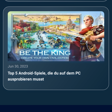
Jun 30, 2023
Top 5 Android-Spiele, die du auf dem PC
ausprobieren musst