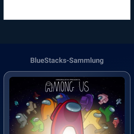
BlueStacks-Sammlung