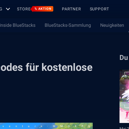
G
STORE
PARTNER
SUPPORT
% AKTION
Inside BlueStacks
BlueStacks-Sammlung
Neuigkeiten
Du
odes für kostenlose
Mai 