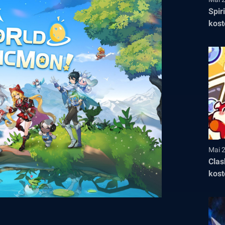
Spir
kost
Mai 
Clas
kost