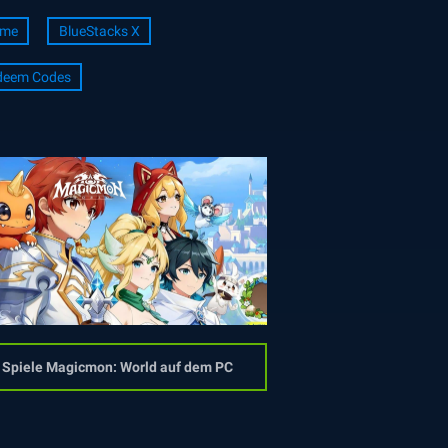
ime
BlueStacks X
deem Codes
Spiele Magicmon: World auf dem PC