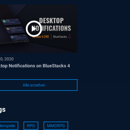
30, 2020
top Notifications on BlueStacks 4
Alle ansehen
gs
lenspiele
RPG
MMORPG