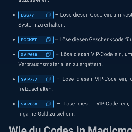
– Löse diesen Code ein, um koste
EGG77
System zu erhalten.
– Löse diesen Geschenkcode für 
POCKET
– Löse diesen VIP-Code ein, u
SVIP666
Verbrauchsmaterialien zu ergattern.
– Löse diesen VIP-Code ein, u
SVIP777
freizuschalten.
– Löse diesen VIP-Code ein,
SVIP888
Ingame-Gold zu sichern.
Wie du Codes in Magicmon