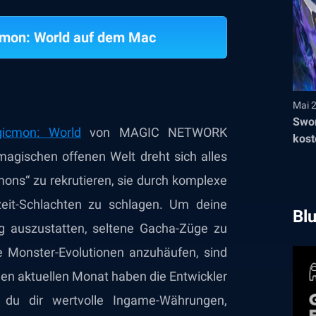
cmon: World auf dem Mac
Mai 
Swor
icmon: World
von MAGIC NETWORK
kost
r magischen offenen Welt dreht sich alles
ns“ zu rekrutieren, sie durch komplexe
zeit-Schlachten zu schlagen. Um deine
Bl
g auszustatten, seltene Gacha-Züge zu
e Monster-Evolutionen anzuhäufen, sind
 den aktuellen Monat haben die Entwickler
en du dir wertvolle Ingame-Währungen,