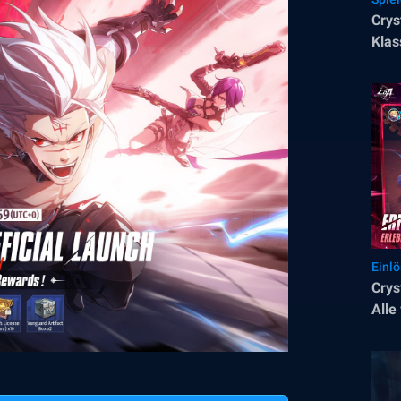
Crys
Klas
Einl
Crys
Alle