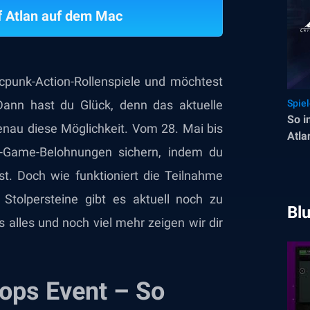
of Atlan auf dem Mac
gicpunk-Action-Rollenspiele und möchtest
 Dann hast du Glück, denn das aktuelle
Spie
So i
genau diese Möglichkeit. Vom 28. Mai bis
Atla
n-Game-Belohnungen sichern, indem du
st. Doch wie funktioniert die Teilnahme
tolpersteine gibt es aktuell noch zu
Bl
s alles und noch viel mehr zeigen wir dir
rops Event – So