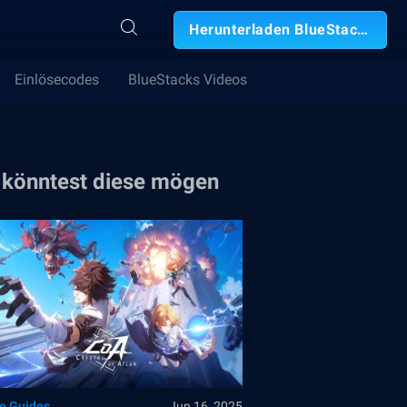
Herunterladen BlueStacks
Einlösecodes
BlueStacks Videos
 könntest diese mögen
le Guides
Jun 16, 2025