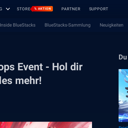
G
STORE
PARTNER
SUPPORT
% AKTION
Inside BlueStacks
BlueStacks-Sammlung
Neuigkeiten
Du
ops Event - Hol dir
les mehr!
Spie