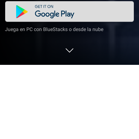
Juega en PC con BlueStacks o desde la nube
Juega a wormate.io en PC o Mac
wormate.io es un juego de acción desarrollado por
Oleksandr Godoba. El App player BlueStacks es la
mejor plataforma para jugar este juego de Android
en tu PC o Mac y obtener una experiencia de juego
inmersiva.