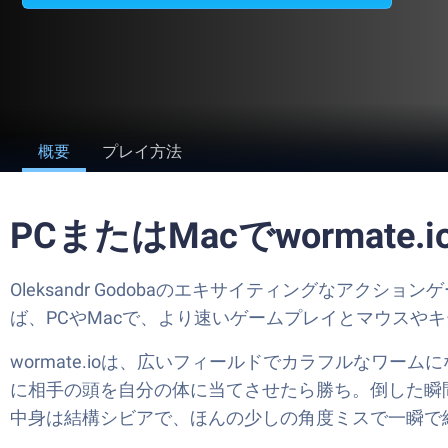
概要
プレイ方法
PCまたはMacでwormate
Oleksandr Godobaのエキサイティングなアクショ
ば、PCやMacで、より速いゲームプレイとマウスや
wormate.ioは、広いフィールドでカラフルな
に相手の頭を自分の体に当てさせたら勝ち。倒した瞬
中身は結構シビアで、ほんの少しの角度ミスで一瞬で