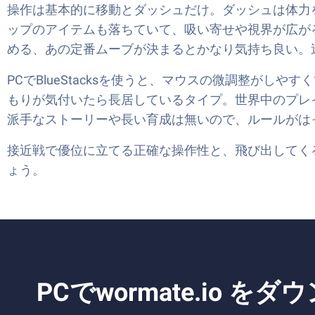
操作は基本的に移動とダッシュだけ。ダッシュは体力
ップのアイテムも落ちていて、吸い寄せや視界が広が
める、あの定番ムーブが決まるとかなり気持ち良い。
PCでBlueStacksを使うと、マウスの微調整が
もりが気付いたら長居しているタイプ。世界中のプレ
派手なストーリーや長い育成は無いので、ルールがは
接近戦で優位に立てる正確な操作性と、飛び出してく
ょう。
PCでwormate.io