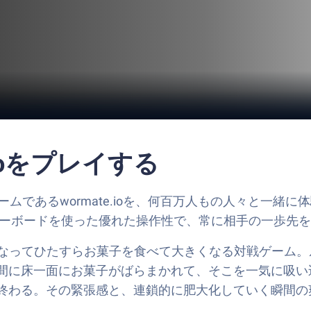
.ioをプレイする
ンゲームであるwormate.ioを、何百万人もの人々と一緒に
キーボードを使った優れた操作性で、常に相手の一歩先
ワームになってひたすらお菓子を食べて大きくなる対戦ゲー
間に床一面にお菓子がばらまかれて、そこを一気に吸い
終わる。その緊張感と、連鎖的に肥大化していく瞬間の