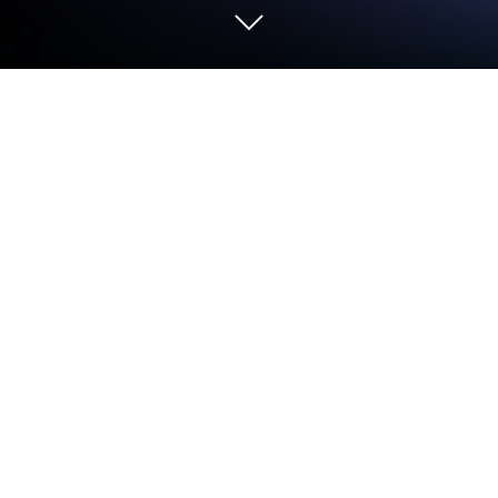
Juega a BUBBLE BOBBLE classic en
PC o Mac
BUBBLE BOBBLE classic es un juego de arcade
desarrollado por Mobirix. El app player BlueStacks
es la mejor plataforma para jugar este juego de
Android en tu PC o Mac y obtener una experiencia
de juego inmersiva.
BUBBLE BOBBLE classic es uno de los juegos arcade
más conocidos de toda la historia de los
videojuegos. En este imprescindible título tendrás