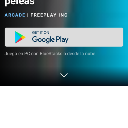
peleas
ARCADE
|
FREEPLAY INC
Juega en PC con BlueStacks o desde la nube
Juega a Crazy Office: Juegos de
peleas en PC o Mac