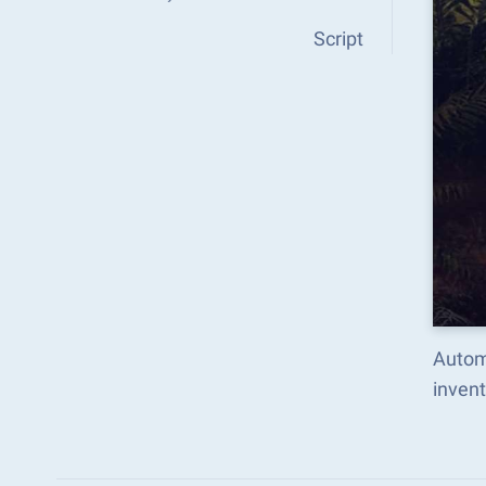
Script
Automa
inven