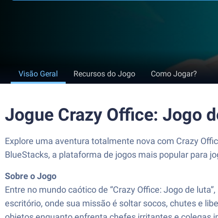
Visão Geral
Recursos do Jogo
Como Jogar?
Jogue Crazy Office: Jogo d
Explore uma aventura totalmente nova com Crazy Office
BlueStacks, a plataforma de jogos mais popular para j
Sobre o Jogo
Entre no mundo caótico de “Crazy Office: Jogo de luta”
escritório, onde sua missão é soltar socos, chutes e li
objetos enquanto enfrenta chefes irritantes e colegas i