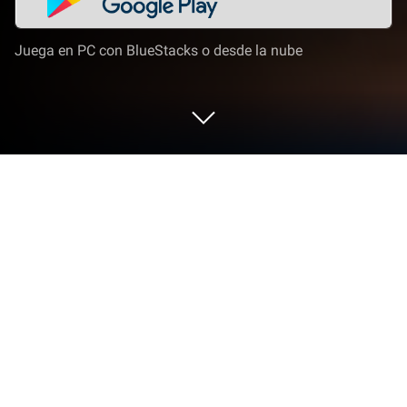
Juega en PC con BlueStacks o desde la nube
Juega a Streets of Rage 4 en PC o
Mac
Streets of Rage 4 es un juego arcade desarrollado
por Playdigioust. El App player BlueStacks es la
mejor plataforma para jugar este juego de Android
en tu PC o Mac y obtener una experiencia de juego
inmersiva.