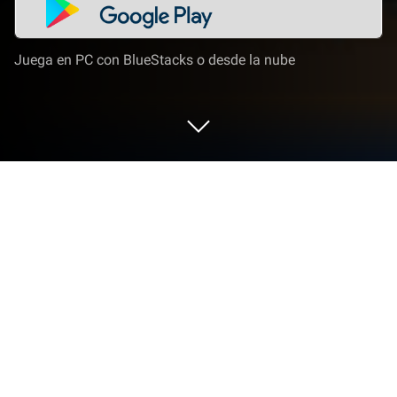
Juega en PC con BlueStacks o desde la nube
Juega a Don't Starve Together en PC o
Mac
Don’t Starve Together de Playdigious te ofrece
mucho entretenimiento. BlueStacks te permite
jugarlo en PC o Mac con más espacio en pantalla,
mejor control y menos limitaciones que en
dispositivos móviles.