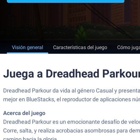
Visión general
Características del juego
Cómo jug
Juega a Dreadhead Parkou
Dreadhead Parkour da vida al género Casual y presenta
mejor en BlueStacks, el reproductor de aplicaciones n
Acerca del juego
Dreadhead Parkour es un emocionante desafío de veloci
Corre, salta, y realiza acrobacias asombrosas para demo
camino hacia la gloria.