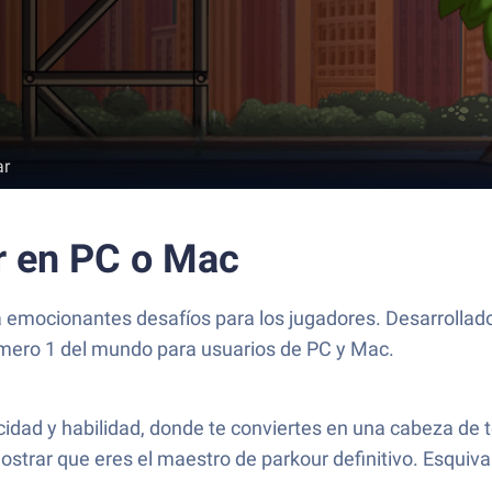
ar
r en PC o Mac
 emocionantes desafíos para los jugadores. Desarrollado
úmero 1 del mundo para usuarios de PC y Mac.
dad y habilidad, donde te conviertes en una cabeza de t
strar que eres el maestro de parkour definitivo. Esquiva