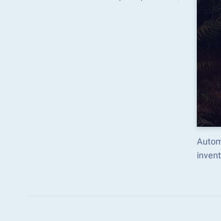
Autom
inven