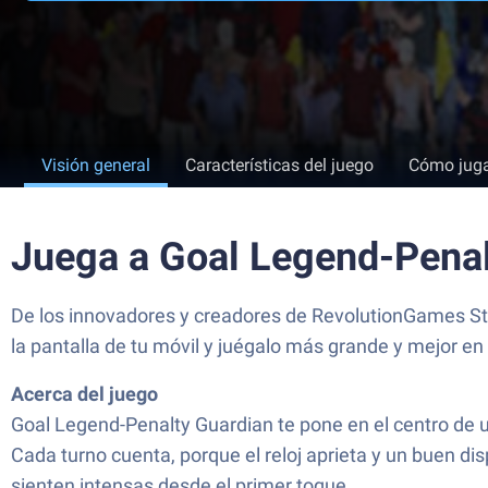
Visión general
Características del juego
Cómo jug
Juega a Goal Legend-Penal
De los innovadores y creadores de RevolutionGames Stu
la pantalla de tu móvil y juégalo más grande y mejor e
Acerca del juego
Goal Legend-Penalty Guardian te pone en el centro de un
Cada turno cuenta, porque el reloj aprieta y un buen 
sienten intensas desde el primer toque.