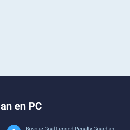
ian en PC
Busque Goal Legend-Penalty Guardian