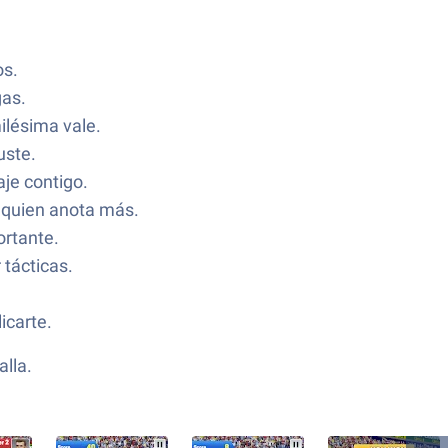
os.
gas.
ilésima vale.
uste.
je contigo.
a quien anota más.
ortante.
 tácticas.
icarte.
lla.