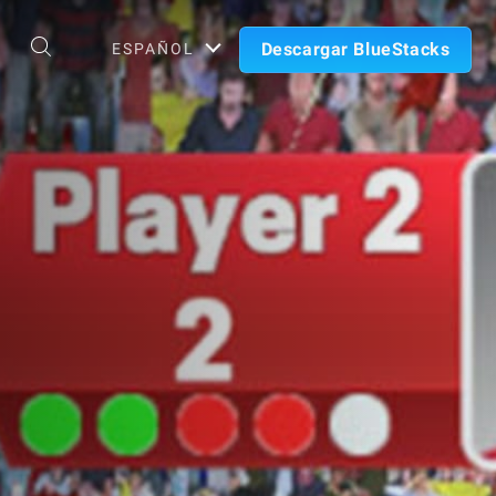
Descargar BlueStacks
ESPAÑOL