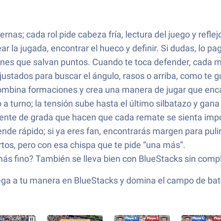
nas; cada rol pide cabeza fría, lectura del juego y reflej
r la jugada, encontrar el hueco y definir. Si dudas, lo pa
ones que salvan puntos. Cuando te toca defender, cada m
ajustados para buscar el ángulo, rasos o arriba, como te g
combina formaciones y crea una manera de jugar que enca
a turno; la tensión sube hasta el último silbatazo y gan
iente de grada que hacen que cada remate se sienta imp
ende rápido; si ya eres fan, encontrarás margen para pulir
ortos, pero con esa chispa que te pide “una más”.
ás fino? También se lleva bien con BlueStacks sin compl
ga a tu manera en BlueStacks y domina el campo de bata