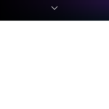
Corre Firefox: navegador web privado
en PC o Mac
Firefox: navegador web privado es una aplicación de
comunicación desarrollada por Mozilla. El App
player BlueStacks es la mejor plataforma para jugar
esta aplicación de Android en tu PC o Mac y obtener
una experiencia de usuario inmersiva.
Descarga Firefox en PC hoy. El navegador Firefox
para Android protege tu privacidad y te ofrece una