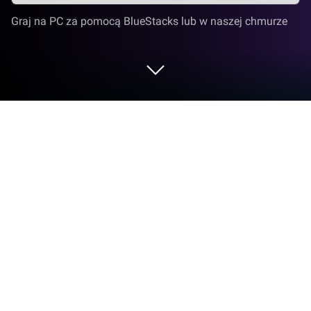
Graj na PC za pomocą BlueStacks lub w naszej chmurze
Uruchom Firefox prywatna
przeglądarka na PC lub Mac
Po co ograniczać się do małego ekranu telefonu?
Uruchom Firefox prywatna przeglądarka, aplikację
opracowaną przez Mozilla, na PC lub Mac za
pomocą BlueStacks, emulatorowi Androida nr 1 na
świecie.