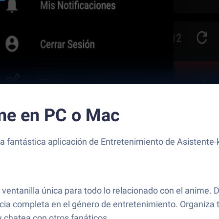
me en PC o Mac
a fantástica aplicación de Entretenimiento de Asistente-
ventanilla única para todo lo relacionado con el anime. 
ncia completa en el género de entretenimiento. Organiza t
y chatea con otros fanáticos.