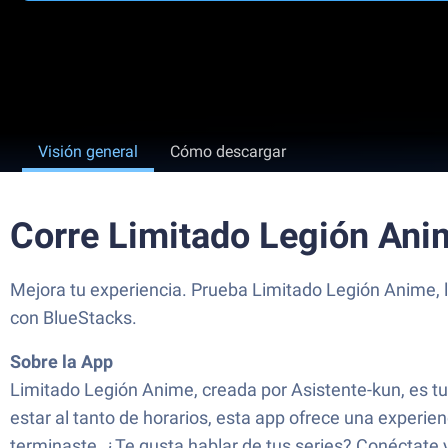
Visión general
Cómo descargar
Corre Limitado Legión Ani
Mejora tu experiencia. Prueba Limitado Legión Anime, l
con BlueStacks.
Sobre la App
Limitado Legión Anime, creada por Asistente-kun, es tu 
estar al tanto de horarios, esta app ofrece una experie
terminaste. ¿Te gusta hablar de tus series? Conéctate 