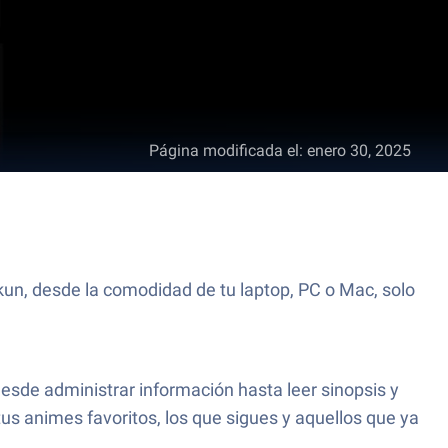
Página modificada el
:
enero 30, 2025
kun, desde la comodidad de tu laptop, PC o Mac, solo
Desde administrar información hasta leer sinopsis y
us animes favoritos, los que sigues y aquellos que ya