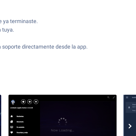
ue ya terminaste.
a tuya.
a soporte directamente desde la app.