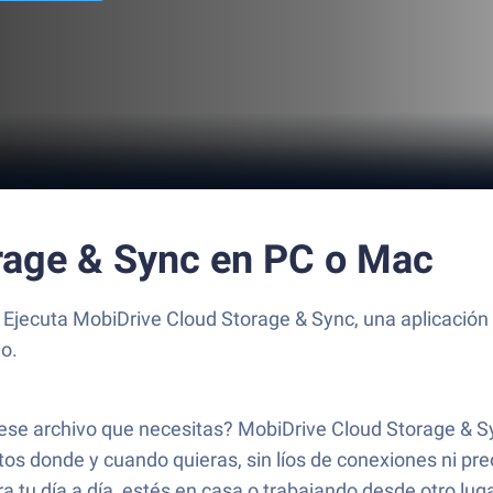
rage & Sync en PC o Mac
o? Ejecuta MobiDrive Cloud Storage & Sync, una aplicació
o.
ese archivo que necesitas? MobiDrive Cloud Storage & Syn
os donde y cuando quieras, sin líos de conexiones ni pre
a tu día a día, estés en casa o trabajando desde otro luga