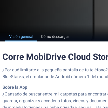
Visión general
Cómo descargar
Corre MobiDrive Cloud Sto
¿Por qué limitarte a la pequeña pantalla de tu teléfon
BlueStacks, el emulador de Android número 1 del mund
Sobre la App
¿Cansado de buscar entre mil carpetas para encontrar 
guardar, organizar y acceder a fotos, videos y document
de inmediato tienes una nube privada y segura, lista par