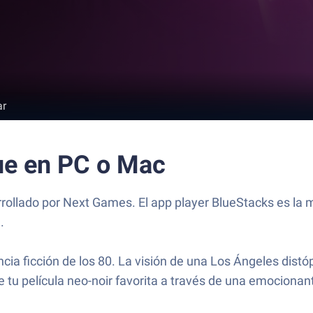
ar
ue en PC o Mac
ollado por Next Games. El app player BlueStacks es la m
.
cia ficción de los 80. La visión de una Los Ángeles distóp
 tu película neo-noir favorita a través de una emociona