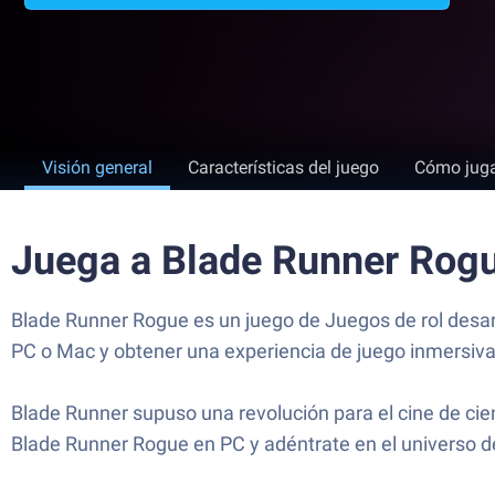
Visión general
Características del juego
Cómo jug
Juega a Blade Runner Rog
Blade Runner Rogue es un juego de Juegos de rol desarr
PC o Mac y obtener una experiencia de juego inmersiva
Blade Runner supuso una revolución para el cine de cien
Blade Runner Rogue en PC y adéntrate en el universo de