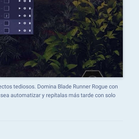
spectos tediosos. Domina Blade Runner Rogue con
ea automatizar y repítalas más tarde con solo