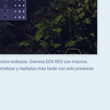
spectos tediosos. Domina EOS RED con macros.
atizar y repítalas más tarde con solo presionar