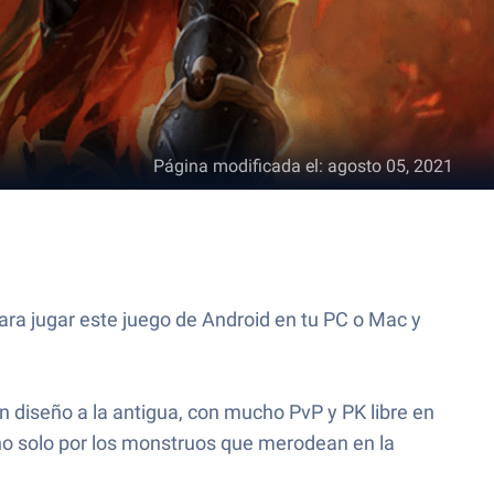
Página modificada el
:
agosto 05, 2021
a jugar este juego de Android en tu PC o Mac y
 diseño a la antigua, con mucho PvP y PK libre en
no solo por los monstruos que merodean en la