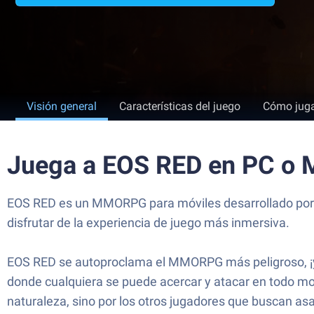
Visión general
Características del juego
Cómo jug
Juega a EOS RED en PC o 
EOS RED es un MMORPG para móviles desarrollado por B
disfrutar de la experiencia de juego más inmersiva.
EOS RED se autoproclama el MMORPG más peligroso, ¡y c
donde cualquiera se puede acercar y atacar en todo mo
naturaleza, sino por los otros jugadores que buscan asa