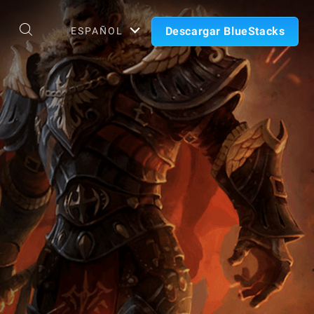
Descargar BlueStacks
ESPAÑOL