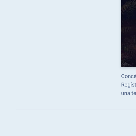
Concé
Regís
una te