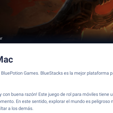
ar
Mac
luePotion Games. BlueStacks es la mejor plataforma par
on buena razón! Este juego de rol para móviles tiene un
mento. En este sentido, explorar el mundo es peligroso 
ltar a los demás.