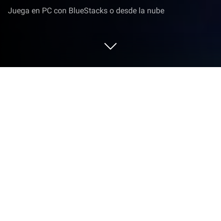
Juega en PC con BlueStacks o desde la nube
Juega a Infinite Magicraid en PC o
Mac
Infinite Magicraid es un juego de rol desarrollado por
DHGAMES. El App player BlueStacks es la mejor
plataforma para jugar este juego de Android en tu
PC o Mac y obtener una experiencia de juego
inmersiva.