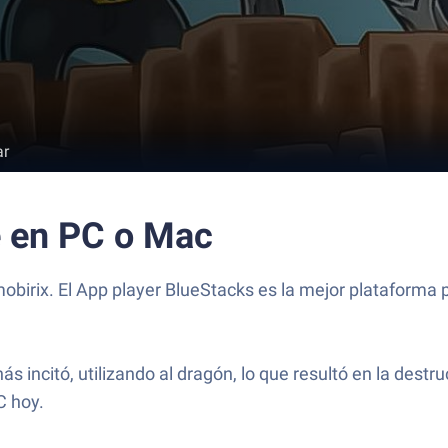
ar
e en PC o Mac
mobirix. El App player BlueStacks es la mejor plataforma 
 incitó, utilizando al dragón, lo que resultó en la destru
C hoy.