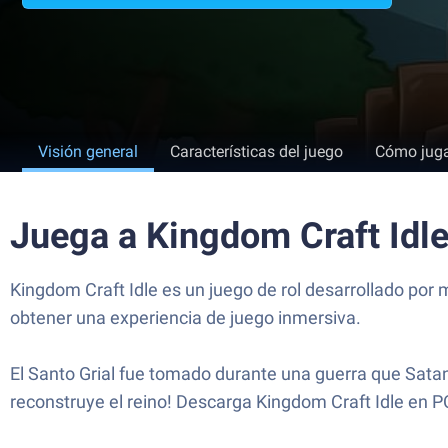
Visión general
Características del juego
Cómo jug
Juega a Kingdom Craft Idl
Kingdom Craft Idle es un juego de rol desarrollado por 
obtener una experiencia de juego inmersiva.
El Santo Grial fue tomado durante una guerra que Satanás
reconstruye el reino! Descarga Kingdom Craft Idle en P