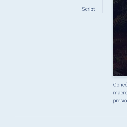
Script
Concén
macro
presio