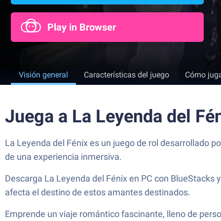
Play in Browser
Visión general
Características del juego
Cómo jug
Juega a La Leyenda del Fé
La Leyenda del Fénix es un juego de rol desarrollado p
de una experiencia inmersiva.
Descarga La Leyenda del Fénix en PC con BlueStacks y 
afecta el destino de estos amantes destinados.
Emprende un viaje romántico fascinante, lleno de person