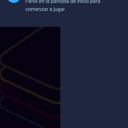
Fénix en la pantalla de inicio para
comenzar a jugar