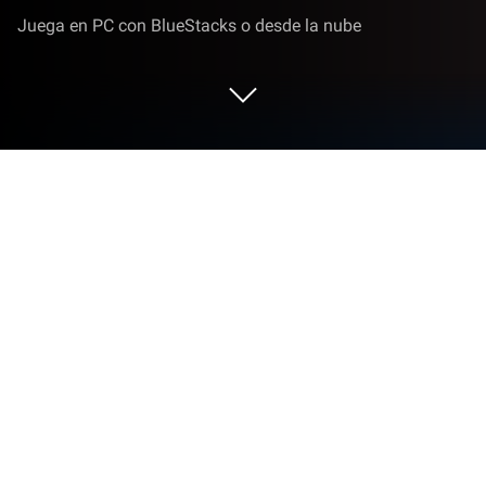
Juega en PC con BlueStacks o desde la nube
Juega a Lost Sword en PC o Mac
Adéntrate en el mundo de Lost Sword, un
emocionante juego de Juegos de rol creado por
Wemade Connect. Juega este juego para Android
en BlueStacks App Player y disfruta de una
experiencia de juego inmersiva en tu PC o Mac.
Sobre el juego
Si te atraen esos mundos de fantasía con un toque