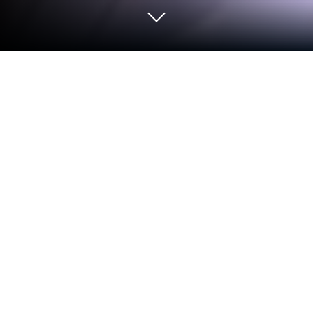
Juega a Mega Heroes en PC o Mac
Una vez más una preciosa tierra repleta de magia y
seres fantásticos necesita la ayuda de un elegido
para salvarse de la catástrofe. Juega a Mega
Heroes y disfruta una vez más de una clásica
aventura en la que te convertirás el héroe que todos
esperan.
Porque lo bueno nunca pasa de moda, 4399en
Game ha desarrollado este trepidante juego de rol
repleto de misiones épicas que siguen una historia