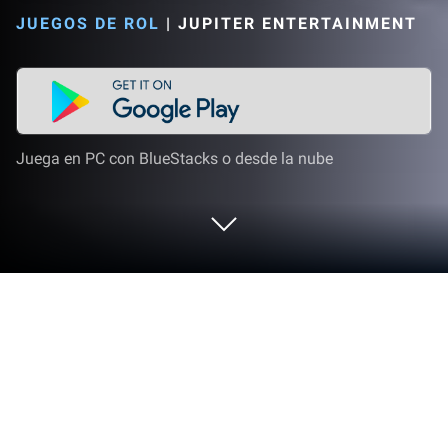
JUEGOS DE ROL
|
JUPITER ENTERTAINMENT
Juega en PC con BlueStacks o desde la nube
Juega a Trials of Heroes: Idle RPG en
PC o Mac
¿Te apetece jugar a un RPG tradicional porque estás