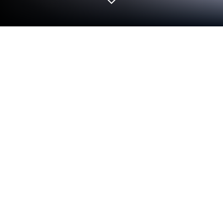
Jogue Trials of Heroes: Idle RPG no
PC ou Mac
O mais novo jogo para celular é o Trials of Heroes,
um RPG de fantasia repleto de ação com invocação
massiva de heróis e estilo épico de gameplay em
modo de espera. Você vai jogar com mais de 1
milhão de jogadores de todo mundo pela glória na
arena do campeonato! São mais de 100 heróis e
monstros fantásticos em 6 diferentes raças para
você colecionar e treinar. Caso falte tempo pra
ganhar recursos que melhoram seus equipamentos,