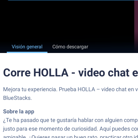
Visión general
Cómo descargar
Corre HOLLA - video chat 
Mejora tu experiencia. Prueba HOLLA – video chat en vi
BlueStacks.
Sobre la app
¿Te ha pasado que te gustaría hablar con alguien comp
justo para ese momento de curiosidad. Aquí puedes con
amigable. ¿Quieres pasar un buen rato, practicar otro