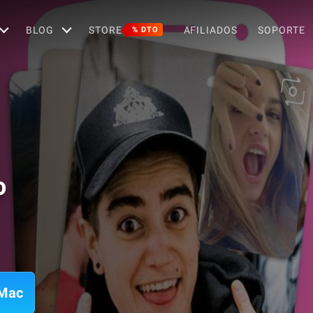
BLOG
STORE
AFILIADOS
SOPORTE
% DTO
o
 Mac