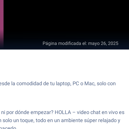
Página modificada el
:
mayo 26, 2025
esde la comodidad de tu laptop, PC o Mac, solo con
es ni por dónde empezar? HOLLA – video chat en vivo es
 solo un toque, todo en un ambiente súper relajado y
hacerlo.