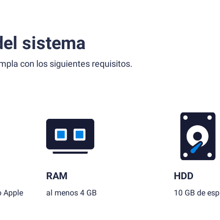
el sistema
la con los siguientes requisitos.
RAM
HDD
o Apple
al menos 4 GB
10 GB de espa