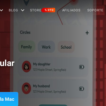
BLOG
STORE
AFILIADOS
SOPORTE
% DTO
ular
 la Mac