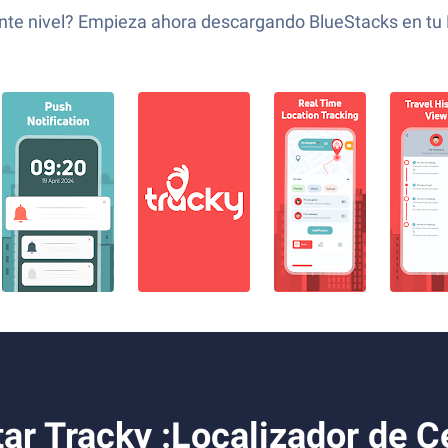
uiente nivel? Empieza ahora descargando BlueStacks en tu
ar Tracky :Localizador de C