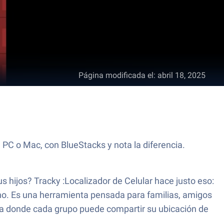
Página modificada el
:
abril 18, 2025
 PC o Mac, con BlueStacks y nota la diferencia.
s hijos? Tracky :Localizador de Celular hace justo eso:
ono. Es una herramienta pensada para familias, amigos
mapa donde cada grupo puede compartir su ubicación de