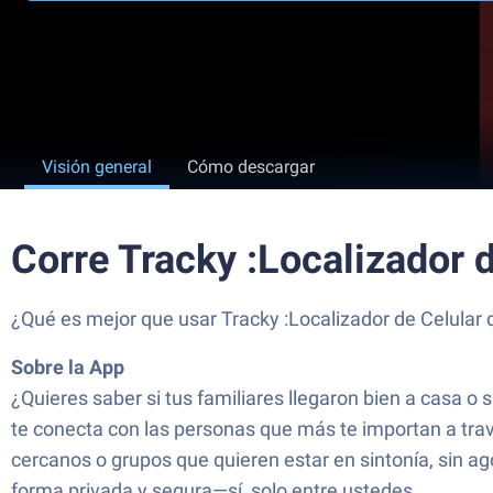
Visión general
Cómo descargar
Corre Tracky :Localizador 
¿Qué es mejor que usar Tracky :Localizador de Celular 
Sobre la App
¿Quieres saber si tus familiares llegaron bien a casa o 
te conecta con las personas que más te importan a trav
cercanos o grupos que quieren estar en sintonía, sin a
forma privada y segura—sí, solo entre ustedes.