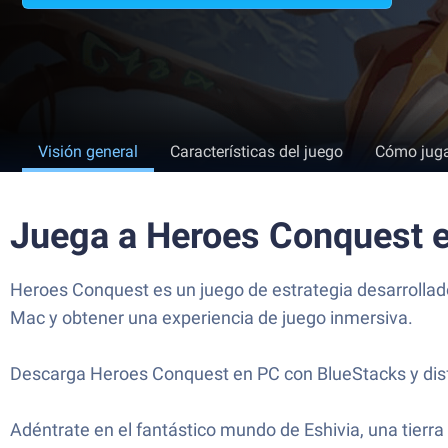
Visión general
Características del juego
Cómo jug
Juega a Heroes Conquest 
Heroes Conquest es un juego de estrategia desarrollad
Mac y obtener una experiencia de juego inmersiva.
Descarga Heroes Conquest en PC con BlueStacks y disf
Adéntrate en el fantástico mundo de Eshivia, una tierra