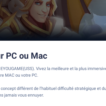
ur PC ou Mac
 EYOUGAME(USS). Vivez la meilleure et la plus immersive
otre MAC ou votre PC.
cept différent de l’habituel difficulté stratégique et 
ans jamais vous ennuyer.