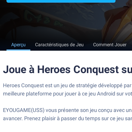
Aperçu
Caractéristiques de Jeu
Comment Jouer
Joue à Heroes Conquest s
Heroes Conquest est un jeu de stratégie développé par
meilleure plateforme pour jouer à ce jeu Android sur v
EYOUGAME(USS) vous présente son jeu conçu avec un con
avancer. Prenez plaisir à passer du temps sur ce jeu s