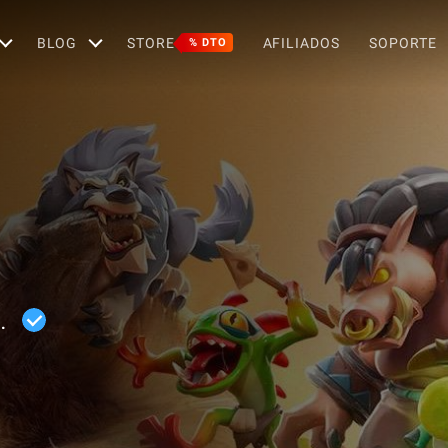
BLOG
STORE
AFILIADOS
SOPORTE
% DTO
.