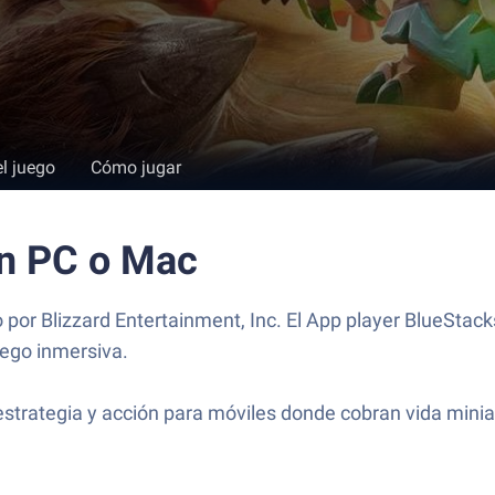
el juego
Cómo jugar
en PC o Mac
por Blizzard Entertainment, Inc. El App player BlueStack
uego inmersiva.
strategia y acción para móviles donde cobran vida minia