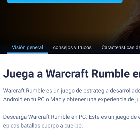
Visión general
consejos y trucos
Características d
Juega a Warcraft Rumble 
Warcraft Rumble es un juego de estrategia desarrollado 
Android en tu PC o Mac y obtener una experiencia de j
Descarga Warcraft Rumble en PC. Este es un juego de e
épicas batallas cuerpo a cuerpo.