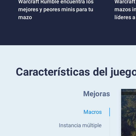
Warcraft Rumble encuentra los
Warcraft
mejores y peores minis para tu
mazos im
mazo
líderes 
Características del jueg
Mejoras
Macros
Instancia múltiple