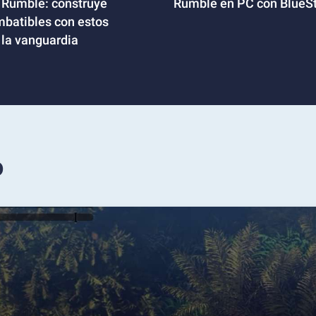
 Rumble: construye
Rumble en PC con BlueS
batibles con estos
a la vanguardia
o