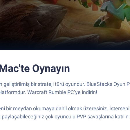
 Mac'te Oynayın
n geliştirilmiş bir strateji türü oyundur. BlueStacks Oy
platformdur. Warcraft Rumble PC’ye indirin!
eni bir meydan okumaya dahil olmak üzeresiniz. İstersen
 paylaşabileceğiniz çok oyunculu PVP savaşlarına katılın. 