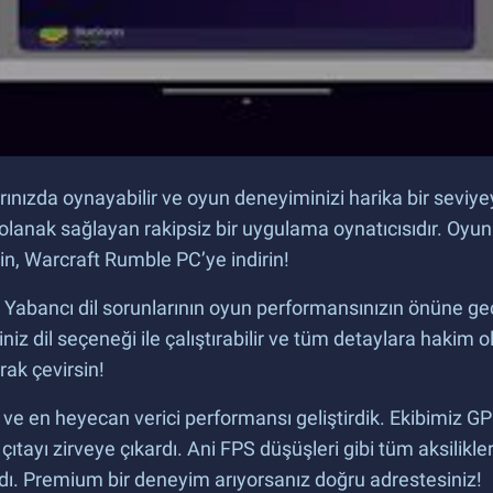
nızda oynayabilir ve oyun deneyiminizi harika bir seviyey
 olanak sağlayan rakipsiz bir uygulama oynatıcısıdır. Oy
in, Warcraft Rumble PC’ye indirin!
z? Yabancı dil sorunlarının oyun performansınızın önüne g
ğiniz dil seçeneği ile çalıştırabilir ve tüm detaylara hakim
rak çevirsin!
ı ve en heyecan verici performansı geliştirdik. Ekibimiz GP
 çıtayı zirveye çıkardı. Ani FPS düşüşleri gibi tüm aksilikl
ıldı. Premium bir deneyim arıyorsanız doğru adrestesiniz!