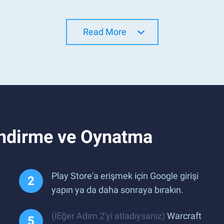
Read More
İndirme ve Oynatma
Play Store'a erişmek için Google girişi
yapın ya da daha sonraya bırakın.
(iEğer Adım 2'yi atladıysanız)
Warcraft