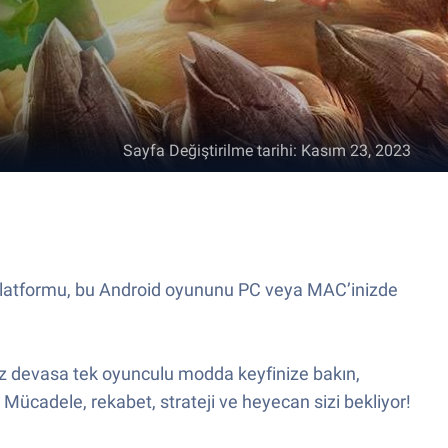
Sayfa Değiştirilme tarihi
:
Kasım 23, 2023
un Platformu, bu Android oyununu PC veya MAC’inizde
iz devasa tek oyunculu modda keyfinize bakın,
Mücadele, rekabet, strateji ve heyecan sizi bekliyor!