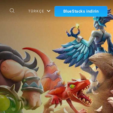
BlueStacks indirin
TÜRKÇE