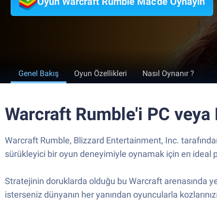
Oyun Warcraft Rumble Mac'de Oynayın
Genel Bakış
Oyun Özellikleri
Nasıl Oynanır ?
Warcraft Rumble'i PC veya
Warcraft Rumble, Blizzard Entertainment, Inc. tarafında
sürükleyici bir oyun deneyimiyle oynamak için en ideal 
Stratejinin doruklarda olduğu bu Warcraft arenasında y
isterseniz dünyanın her yanından oyuncularla kozlarınızı