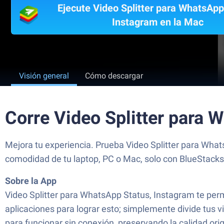
Ejecute Video Splitter para WhatsApp
Instagram en la Mac
Visión general
Cómo descargar
Corre Video Splitter para 
Mejora tu experiencia. Prueba Video Splitter para What
comodidad de tu laptop, PC o Mac, solo con BlueStacks
Sobre la App
Video Splitter para WhatsApp Status, Instagram te permi
aplicaciones para lograr esto; simplemente divide tus 
para funcionar sin conexión, preservando la calidad orig