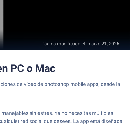
Página modificada el
:
marzo 21, 2025
 en PC o Mac
caciones de vídeo de photoshop mobile apps, desde la
s manejables sin estrés. Ya no necesitas múltiples
cualquier red social que desees. La app está diseñada