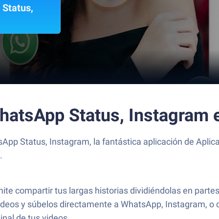
 Status,
WhatsApp Status, Instagram
sApp Status, Instagram, la fantástica aplicación de Apli
.
te compartir tus largas historias dividiéndolas en parte
videos y súbelos directamente a WhatsApp, Instagram, o 
inal de tus videos.