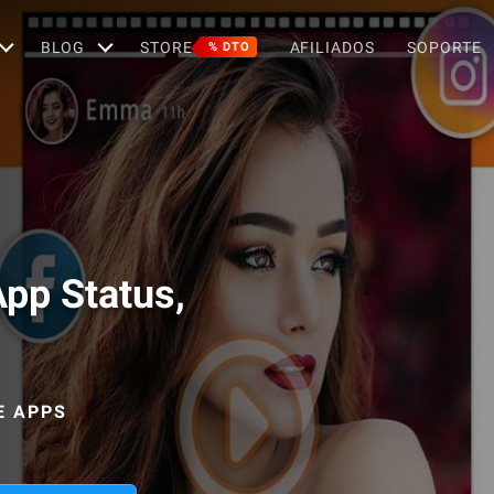
BLOG
STORE
AFILIADOS
SOPORTE
% DTO
App Status,
E APPS