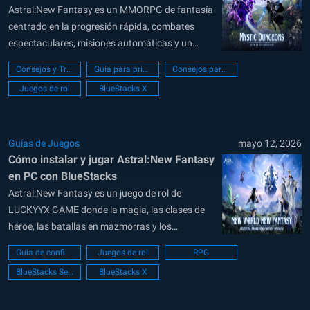
consejos para el inicio del juego
Astral:New Fantasy es un MMORPG de fantasía
centrado en la progresión rápida, combates
espectaculares, misiones automáticas y un
aumento constante del poder de combate. El
Consejos y Trucos
Guía para principiantes
Consejos para principiantes
juego presenta una gran cantidad de
Juegos de rol
BlueStacks X
información a los nuevos jugadores desde el
principio, incluyendo clases, niveles de equipo,
mascotas, monturas, menús VIP, sistemas de...
Guías de Juegos
mayo 12, 2026
Cómo instalar y jugar Astral:New Fantasy
en PC con BlueStacks
Astral:New Fantasy es un juego de rol de
LUCKYYX GAME donde la magia, las clases de
héroe, las batallas en mazmorras y los
combates en la arena se combinan. Puedes
Guía de configuración de PC
Juegos de rol
RPG
elegir tu clase, usar poderes de fuego, hielo o
BlueStacks Setup
BlueStacks X
relámpagos, y mejorar a tu héroe mediante
batallas y recompensas. El...