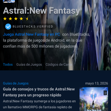
Astral:New Fantasy
BLUESTACKS VERIFIED
Juega Astral:New Fantasy en PC
con BlueStacks,
la plataforma de juegos de Android, en la que
confían más de 500 millones de jugadores
Todos
Guías de Juegos
Códigos de Canje
Guías de Juegos
mayo 13, 2026
Guía de consejos y trucos de Astral:New
Fantasy para un progreso rápido
Astral:New Fantasy sumerge a los jugadores en
un llamativo MMORPG de fantasía repleto de