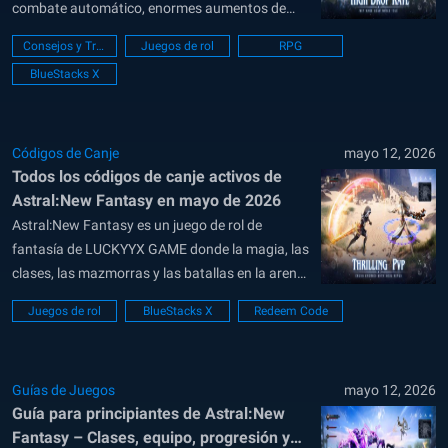
combate automático, enormes aumentos de
poder, monturas, mascotas, mejoras de equipo y
Consejos y Trucos
Juegos de rol
RPG
docenas de sistemas de progresión que se
BlueStacks X
desbloquean casi sin parar. Si bien el juego
puede parecer abrumador al principio,
comprender algunos sistemas importantes...
Códigos de Canje
mayo 12, 2026
Todos los códigos de canje activos de
Astral:New Fantasy en mayo de 2026
Astral:New Fantasy es un juego de rol de
fantasía de LUCKYYX GAME donde la magia, las
clases, las mazmorras y las batallas en la arena
se combinan. Puedes crear a tu héroe, elegir una
Juegos de rol
BlueStacks X
Redeem Code
clase, usar habilidades de fuego, hielo o
relámpagos, y volverte más fuerte mediante
equipo, botines y...
Guías de Juegos
mayo 12, 2026
Guía para principiantes de Astral:New
Fantasy – Clases, equipo, progresión y