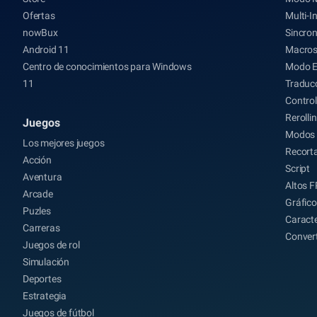
Ofertas
Multi-I
nowBux
Sincron
Android 11
Macro
Centro de conocimientos para Windows
Modo 
11
Traducc
Control
Rerolli
Juegos
Modos 
Los mejores juegos
Recort
Acción
Script
Aventura
Altos 
Arcade
Gráfico
Puzles
Caracte
Carreras
Conver
Juegos de rol
Simulación
Deportes
Estrategia
Juegos de fútbol