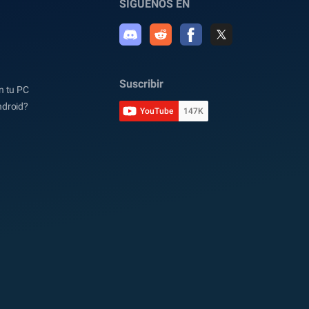
SIGUENOS EN
Suscribir
n tu PC
ndroid?
YouTube
147K