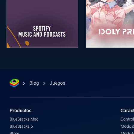
Blog
Juegos
Productos
Caract
BlueStacks Mac
Control
BlueStacks 5
Modo d
Store
Modo 