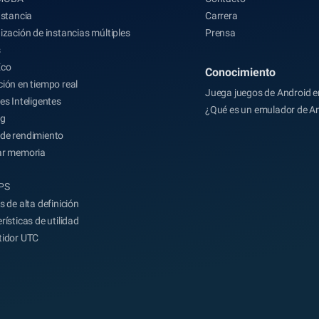
nstancia
Carrera
ización de instancias múltiples
Prensa
s
Eco
Conocimiento
ión en tiempo real
Juega juegos de Android e
es Inteligentes
¿Qué es un emulador de A
ng
de rendimiento
ar memoria
FPS
s de alta definición
rísticas de utilidad
tidor UTC