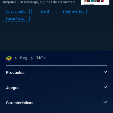
negativa. Sin embargo, algunos de los mercados
mejoraron a medida que los usuarios buscaban
Guía de configuración de PC
Social
BlueStacks Setup
maneras distintas de mantenerse distraídos
Screen Recorder
durante los largos meses de encierro, y la
industria de los videojuegos fue uno de los
mercados...
Blog
TikTok
Productos
Juegos
Caracteristicas