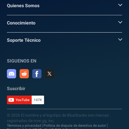
Quienes Somos
Conocimiento
Soporte Técnico
SIGUENOS EN
Suscribir
YouTube
147K
© 2026 El nombre y el logotipo de BlueStacks son marcas
registradas de now.gg, inc.
Términos y privacidad
Política de disputa de derechos de autor