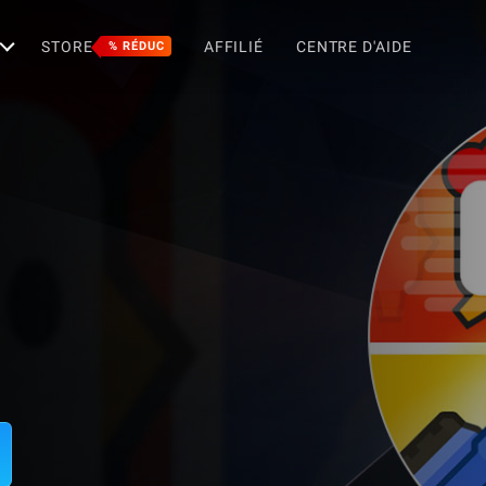
STORE
AFFILIÉ
CENTRE D'AIDE
% RÉDUC