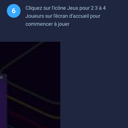
Cliquez sur l'icône Jeux pour 2 3 à 4
Joueurs sur l'écran d'accueil pour
commencer à jouer