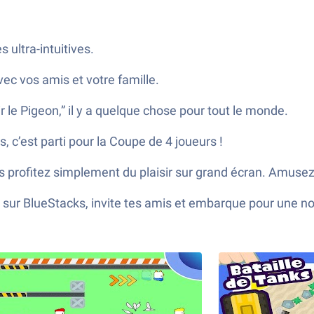
 ultra-intuitives.
ec vos amis et votre famille.
ir le Pigeon,” il y a quelque chose pour tout le monde.
 c’est parti pour la Coupe de 4 joueurs !
 profitez simplement du plaisir sur grand écran. Amusez
ur BlueStacks, invite tes amis et embarque pour une no