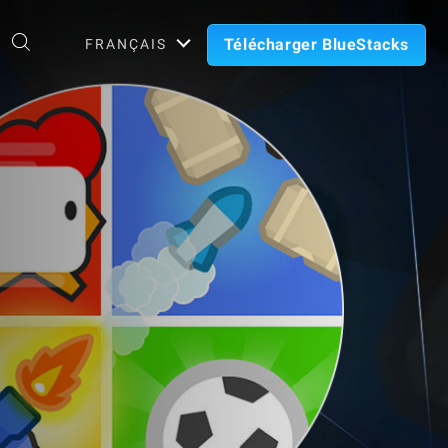
Télécharger BlueStacks
FRANÇAIS