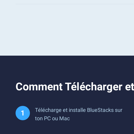
Comment Télécharger et 
Télécharge et installe BlueStacks sur
ton PC ou Mac