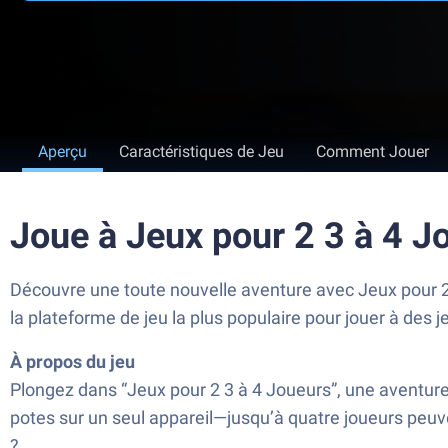
Aperçu
Caractéristiques de Jeu
Comment Jouer
Joue à Jeux pour 2 3 à 4 
Découvre une toute nouvelle aventure avec Jeux pour 2 
la plateforme de jeu la plus populaire pour jouer à des 
À propos du jeu
Plongez dans “Jeux pour 2 3 à 4 Joueurs”, une aventure
potes sur un seul appareil—jusqu’à quatre joueurs peuv
?