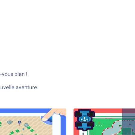
-vous bien !
uvelle aventure.