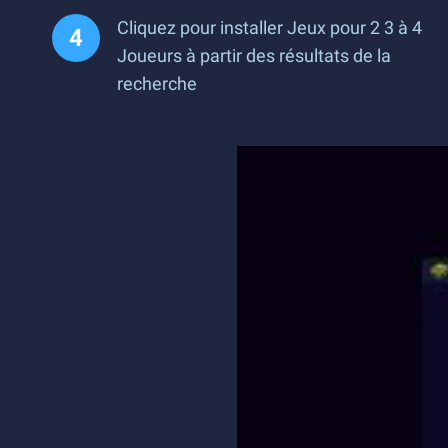
Cliquez pour installer Jeux pour 2 3 à 4
Joueurs à partir des résultats de la
recherche