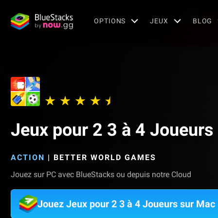
OPTIONS
JEUX
BLOG
Jeux pour 2 3 à 4 Joueurs
ACTION
|
BETTER WORLD GAMES
Jouez sur PC avec BlueStacks ou depuis notre Cloud
Jouez Jeux pour 2 3 à 4 Joueurs sur Mac