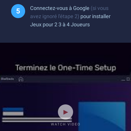
Connectez-vous à Google
(si vous
avez ignoré l'étape 2)
pour installer
Jeux pour 2 3 à 4 Joueurs
WATCH VIDEO