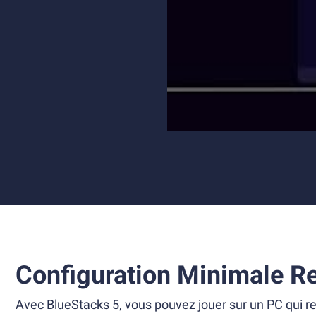
Configuration Minimale R
Avec BlueStacks 5, vous pouvez jouer sur un PC qui re