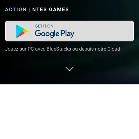
ACTION
|
NTES GAMES
Jouez sur PC avec BlueStacks ou depuis notre Cloud
Joue à Hyper Front sur PC ou Mac
Hyper Front est un jeu d’action développé par
NTES
Games. Découvrez l’app player BlueStacks, la
meilleure plateforme pour vivre votre jeux Android