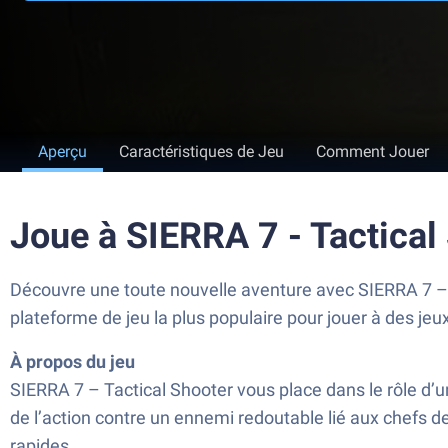
Aperçu
Caractéristiques de Jeu
Comment Jouer
Joue à SIERRA 7 - Tactical
Découvre une toute nouvelle aventure avec SIERRA 7 – 
plateforme de jeu la plus populaire pour jouer à des je
À propos du jeu
SIERRA 7 – Tactical Shooter vous place dans le rôle d’
de l’action contre un ennemi redoutable lié aux chefs d
rapides.