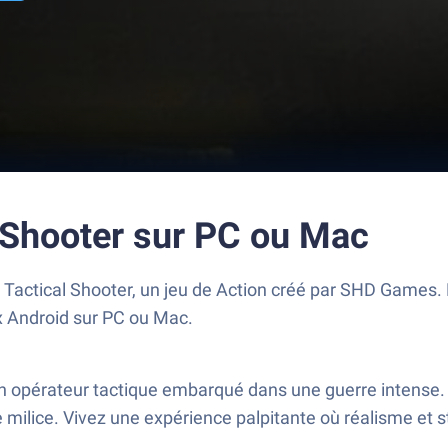
 Shooter sur PC ou Mac
Tactical Shooter, un jeu de Action créé par SHD Games. P
ux Android sur PC ou Mac.
un opérateur tactique embarqué dans une guerre intense.
e milice. Vivez une expérience palpitante où réalisme et 