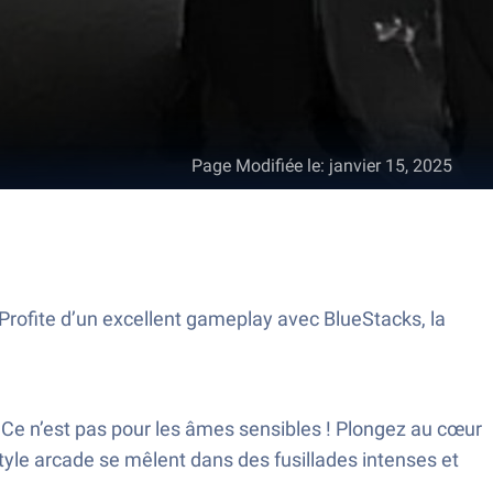
Page Modifiée le
:
janvier 15, 2025
rofite d’un excellent gameplay avec BlueStacks, la
 Ce n’est pas pour les âmes sensibles ! Plongez au cœur
style arcade se mêlent dans des fusillades intenses et