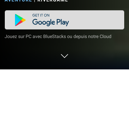
Jouez sur PC avec BlueStacks ou depuis notre Cloud
Joue à Top Heroes sur PC ou Mac
Top Heroes est un jeu d’aventure développé par
Green Mushroom. Pour une expérience de jeu
immersive, l’app player BlueStacks est la meilleure
plateforme pour jouer à ce jeu Android sur votre PC