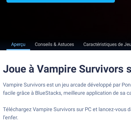
Aperçu
Conseils & Astuces
Caractéristiques de Je
Joue à Vampire Survivors 
Vampire Survivors est un jeu arcade développé par Ponc
facile grâce à BlueStacks, meilleure application de sa c
Téléchargez Vampire Survivors sur PC et lancez-vous d
l’enfer.