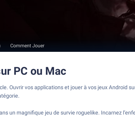
u
Comment Jouer
sur PC ou Mac
le. Ouvrir vos applications et jouer à vos jeux Android
atégorie.
ans un magnifique jeu de survie roguelike. Incarnez l’e