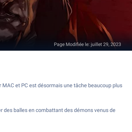
Page Modifiée le
:
juillet 29, 2023
 sur MAC et PC est désormais une tâche beaucoup plus
nfer des balles en combattant des démons venus de