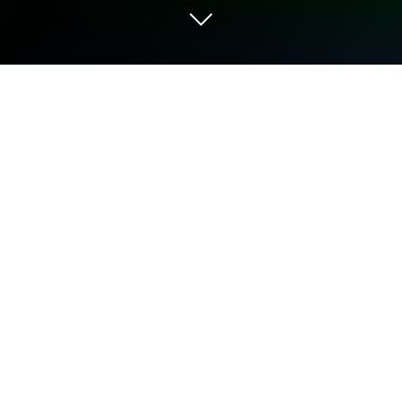
Joue à Ludo Master™ - Ludo Board
Game sur PC ou Mac
Avec Ludo Master™ – Ludo Board Game le genre
Jeux de société prend vie et livre des défis
stimulants aux joueurs. Développé par Hippo Lab, ce
jeu Android se joue mieux sur BlueStacks, l’app
player n°1 pour utilisateurs de PC et Mac.
À propos du jeu
Ludo Master™ – Ludo Board Game remet le ludo au
centre de la table, façon moderne et super