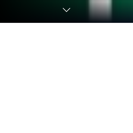
Lance Hafiz Quran, Memorization
Quiz, Juz Amma mp3 sur PC ou Mac
Améliore ton expérience. Essaye Hafiz Quran,
Memorization Quiz, Juz Amma mp3, la fantastique
app de Education développé par Peduli Edukasi,
depuis le confort de ton ordinateur portable, PC ou
Mac, seulement avec BlueStacks.
À propos de l’appli
Envie d’apprendre le Coran d’une façon à la fois
moderne et flexible ? Hafiz Quran, Memorization