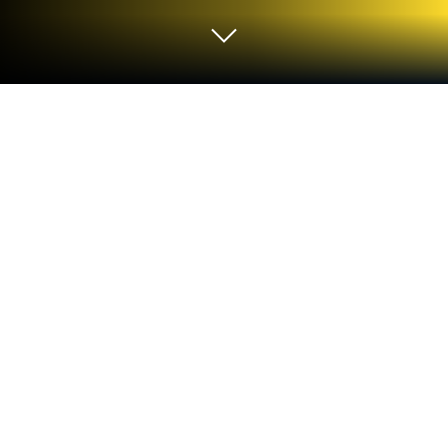
Joue à MEKTEP - Elif Ba Oyunu sur PC
ou Mac
Découvre une toute nouvelle aventure avec
MEKTEP – Elif Ba Oyunu, un jeu de Éducatif créé par
PeykGames. Profite d’un excellent gameplay avec
BlueStacks, la plateforme de jeu la plus populaire
pour jouer à des jeux Android sur PC ou Mac.
À propos du jeu
Avec MEKTEP – Elif Ba Oyunu, apprendre l’alphabet
Elif Bâ prend un tout autre tournant. Ici, petits et