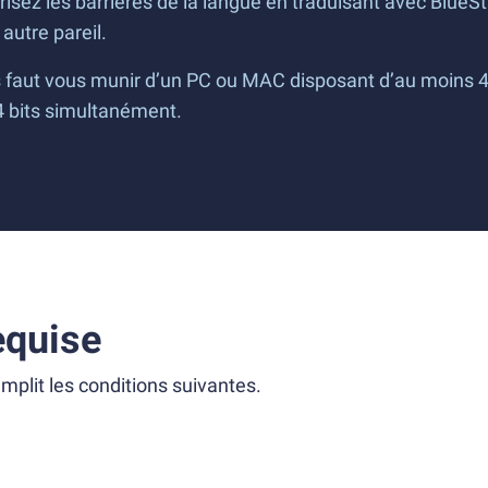
isez les barrières de la langue en traduisant avec BlueSt
autre pareil.
s faut vous munir d’un PC ou MAC disposant d’au moins 4
64 bits simultanément.
equise
mplit les conditions suivantes.