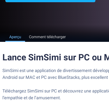
Aperçu
Comment télécharger
Lance SimSimi sur PC ou 
SimSimi est une application de divertissement développ
Android sur MAC et PC avec BlueStacks, plus excellent 
Téléchargez SimSimi sur PC et découvrez une application
l’empathie et de l’amusement.