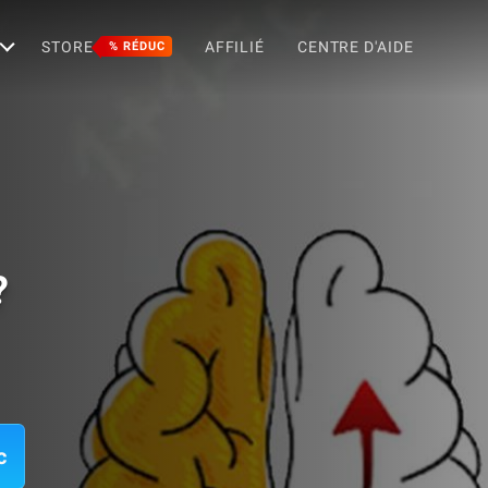
STORE
AFFILIÉ
CENTRE D'AIDE
% RÉDUC
?
c