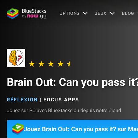
OPTIONS
JEUX
BLOG
Brain Out: Can you pass it
RÉFLEXION
|
FOCUS APPS
Jouez sur PC avec BlueStacks ou depuis notre Cloud
Jouez Brain Out: Can you pass it? sur Ma