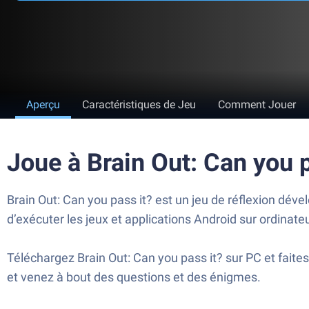
Aperçu
Caractéristiques de Jeu
Comment Jouer
Joue à Brain Out: Can you 
Brain Out: Can you pass it? est un jeu de réflexion déve
d’exécuter les jeux et applications Android sur ordinate
Téléchargez Brain Out: Can you pass it? sur PC et fait
et venez à bout des questions et des énigmes.