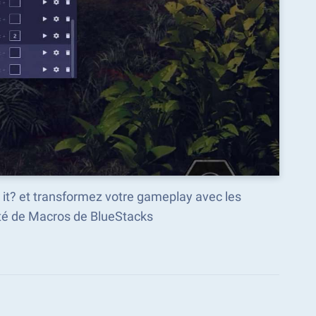
 it? et transformez votre gameplay avec les
é de Macros de BlueStacks