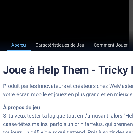
Aperçu
Caractéristiques de Jeu
Comment Jouer
Joue à Help Them - Tricky
Produit par les innovateurs et créateurs chez WeMaster
votre écran mobile et jouez en plus grand et en mieux 
À propos du jeu
Si tu veux tester ta logique tout en t’amusant, alors “H
casse-têtes malins, parfois un brin farfelus, qui prenne
toujours un défi vicieux qui t’attend. Prêt à sortir des se