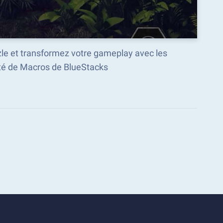
zle et transformez votre gameplay avec les
é de Macros de BlueStacks