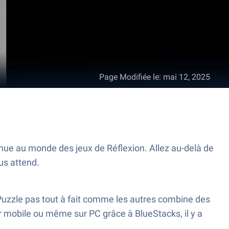
Page Modifiée le
:
mai 12, 2025
nue au monde des jeux de Réflexion. Allez au-delà de
us attend.
e Puzzle pas tout à fait comme les autres combine des
ur mobile ou même sur PC grâce à BlueStacks, il y a