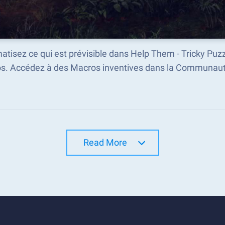
tisez ce qui est prévisible dans Help Them - Tricky Puz
s. Accédez à des Macros inventives dans la Communaut
Read More