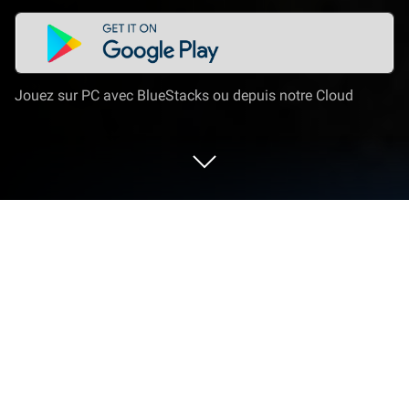
Jouez sur PC avec BlueStacks ou depuis notre Cloud
Joue à AnimA ARPG (Action RPG
2021) sur PC ou Mac
Avec AnimA ARPG (Action RPG 2021) le genre Jeux
de rôles prend vie et livre des défis stimulants aux
joueurs. Développé par Redeev, ce jeu Android se